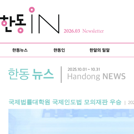
국제법률대학원 국제인도법 모의재판 우승
| 20