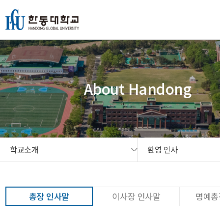
본문 콘텐츠 바로가기
메인메뉴 바로가기
서브메뉴 바로가기
퀵메뉴 바로가기
About Handong
학교소개
환영 인사
총장 인사말
이사장 인사말
명예총