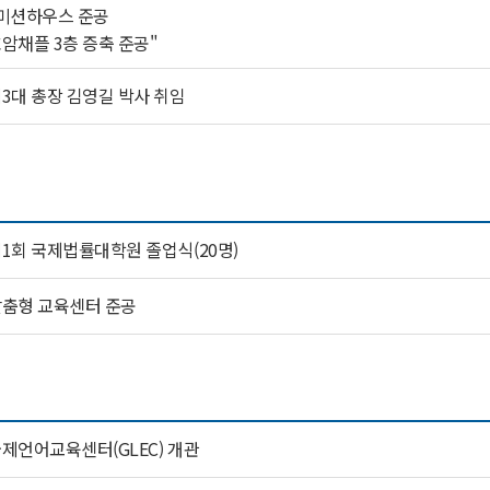
미션하우스 준공
암채플 3층 증축 준공"
3대 총장 김영길 박사 취임
1회 국제법률대학원 졸업식(20명)
춤형 교육센터 준공
제언어교육센터(GLEC) 개관