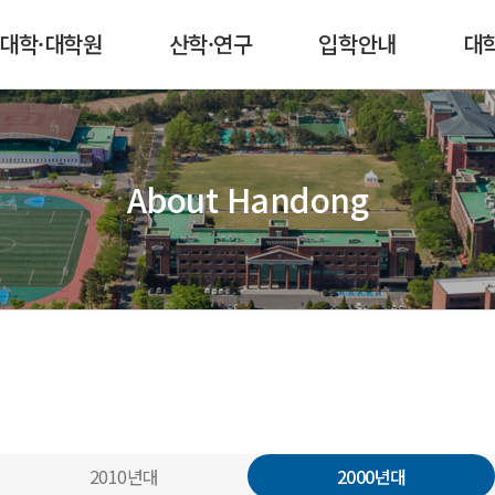
본문 콘텐츠 바로가기
메인메뉴 바로가기
서브메뉴 바로가기
퀵메뉴 바로가기
대학·대학원
산학·연구
입학안내
대
About Handong
2010년대
2000년대