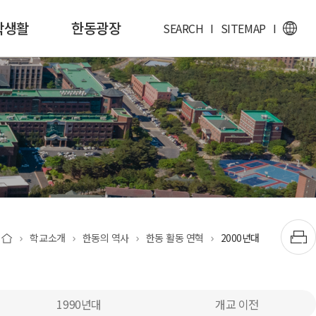
학생활
한동광장
SEARCH
I
SITEMAP
I
학교소개
한동의 역사
한동 활동 연혁
2000년대
1990년대
개교 이전