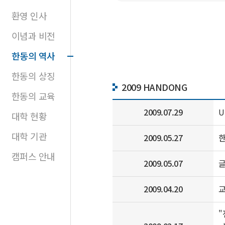
환영 인사
이념과 비전
한동의 역사
한동의 상징
2009 HANDONG
한동의 교육
2009.07.29
U
대학 현황
대학 기관
2009.05.27
한
캠퍼스 안내
2009.05.07
글
2009.04.20
교
"