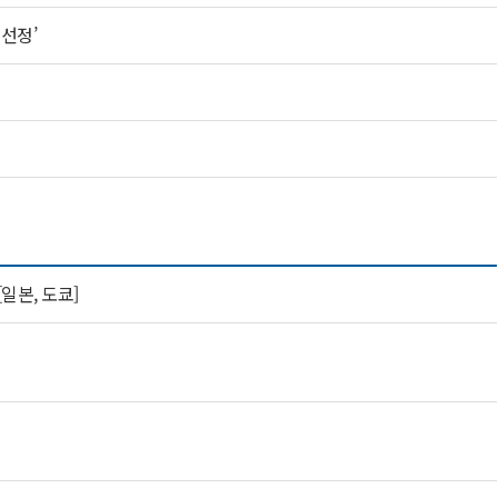
선정’
[일본, 도쿄]