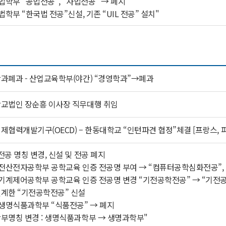
 법학부 “공법전공”, “사법전공” → 폐지
 법학부 “한국법 전공”신설, 기존 “UIL 전공” 설치"
과폐과 - 산업교육학부(야간) “경영학과”→폐과
교법인 장순흥 이사장 직무대행 취임
제협력개발기구(OECD) – 한동대학교 “인턴파견 협정”체결 [프랑스, 
전공 명칭 변경, 신설 및 전공 폐지
 전산전자공학부 공학교육 인증 전공명 부여 → “컴퓨터공학심화전공”
 기계제어공학부 공학교육 인증 전공명 변경 “기전공학전공” → “기
계한 “기전공학전공” 신설
 생명식품과학부 “식품전공” → 폐지
부명칭 변경 : 생명식품과학부 → 생명과학부"