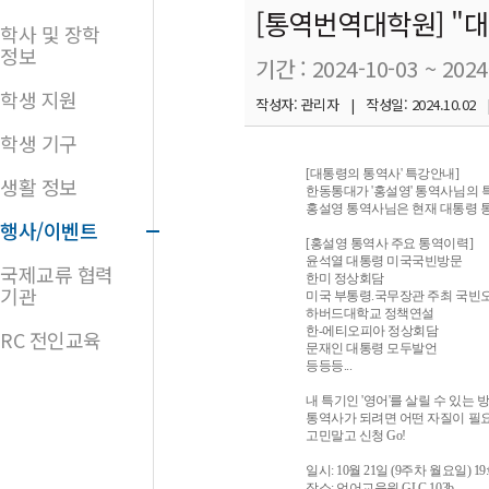
[통역번역대학원] "
학사 및 장학
정보
기간 : 2024-10-03 ~ 2024
학생 지원
작성자: 관리자 | 작성일: 2024.10.02 |
학생 기구
[대통령의 통역사' 특강안내]
생활 정보
한동통대가 '홍설영' 통역사님의 
홍설영 통역사님은 현재 대통령 통
행사/이벤트
[홍설영 통역사 주요 통역이력]
윤석열 대통령 미국국빈방문
국제교류 협력
한미 정상회담
기관
미국 부통령.국무장관 주최 국빈
하버드대학교 정책연설
한-에티오피아 정상회담
RC 전인교육
문재인 대통령 모두발언
등등등...
내 특기인 '영어'를 살릴 수 있는 
통역사가 되려면 어떤 자질이 필요
고민말고 신청 Go!
일시: 10월 21일 (9주차 월요일) 19:0
장소: 언어교육원 GLC 103b