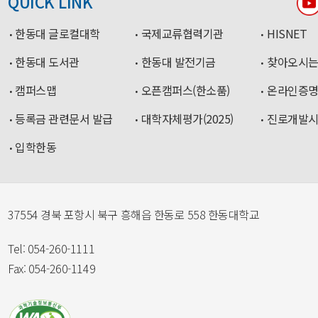
QUICK LINK
한동대 글로컬대학
국제교류협력기관
HISNET
한동대 도서관
한동대 발전기금
찾아오시는
캠퍼스맵
오픈캠퍼스(한소품)
온라인증
등록금 관련문서 발급
대학자체평가(2025)
진로개발
입학한동
37554 경북 포항시 북구 흥해읍 한동로 558 한동대학교
Tel: 054-260-1111
Fax: 054-260-1149