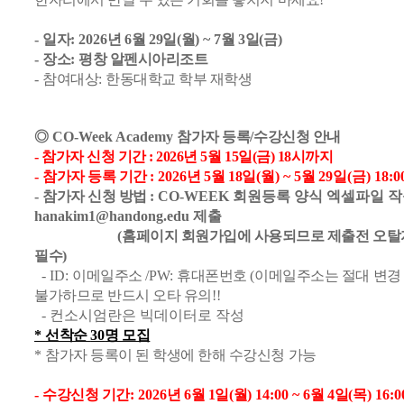
-
일자
: 2026
년
6
월 29
일
(
월
) ~ 7
월 3
일
(
금
)
-
장소
:
평창 알펜시아리조트
-
참여대상
:
한동대학교 학부 재학생
◎
CO-Week Academy
참가자 등록
/
수강신청 안내
- 참가자 신청 기간 : 2026년 5월 15일(금) 18시까지
-
참가자 등록 기간
: 2026
년
5
월 18
일
(월
) ~ 5
월
29
일
(금
) 18:0
-
참가자 신청 방법
: CO-WEEK 회원등록 양식 엑셀파일 
hanakim1@handong.edu 제출
(
홈페이지 회원가입에 사용되므로 제출전 오탈
필수
)
- ID:
이메일주소
/PW:
휴대폰번호
(
이메일주소는 절대 변경
불가하므로 반드시 오타 유의
!!
- 컨소시엄란은 빅데이터로 작성
*
선착순
30
명 모집
*
참가자 등록이 된 학생에 한해 수강신청 가능
-
수강신청 기간
: 2026
년
6
월 1
일
(
월
) 14:00 ~ 6
월 4
일
(
목
) 16:0