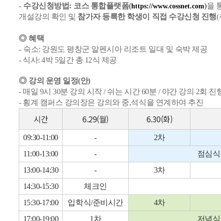
-
수강신청방법
:
코스 통합플랫폼
(
)
을 
https://www.cossnet.com
개설강의 확인 및
참가자 등록한 학생이 직접 수강신청 진행
(
◎
혜택
-
숙소: 강원도 평창군 알펜시아 리조트 일대 및 숙박 제공
- 식사: 4박 5일간 총 12식 제공
◎
강의 운영 일정(안)
- 매일 9시 30분 강의 시작 / 쉬는 시간 60분 / 야간 강의 2회 진
- 횡계 캠퍼스 강의장은 강의와 중,석식을 연계하여 추진
시간
6.29(월)
6.30(화)
09:30-11:00
-
2차
11:00-13:00
-
점심식사
13:00-14:30
-
3차
14:30-15:30
체크인
15:30-17:00
입학식/준비시간
4차
17:00-19:00
1차
저녁식사