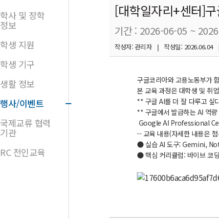
[대학일자리+센터]구
학사 및 장학
정보
기간 : 2026-06-05 ~ 2026
학생 지원
작성자: 관리자 | 작성일: 2026.06.04 
학생 기구
구글코리아와
고용노동부가
생활 정보
본
교육
과정은
대학생
및
취
** 구글
AI
를
더
잘
다루고
싶
행사/이벤트
** 구글에서
발급하는
AI
역량
국제교류 협력
Google AI Professiona
기관
-- 교육 내용(자세한 내용은 첨
● 실습 AI 도구: Gemini, Not
RC 전인교육
● 핵심 커리큘럼: 바이브 코딩