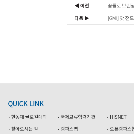
◀ 이전
꿈틀로 브랜딩
다음 ▶
[GMI] 앗 
QUICK LINK
한동대 글로컬대학
국제교류협력기관
HISNET
찾아오시는 길
캠퍼스맵
오픈캠퍼스(