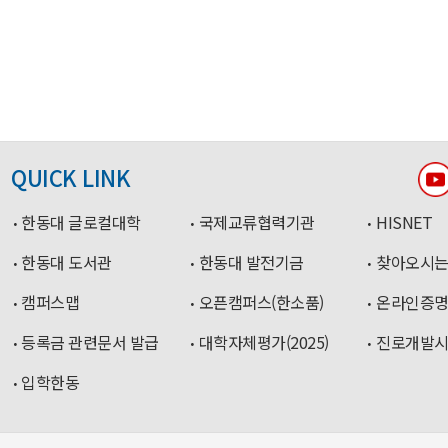
QUICK LINK
한동대 글로컬대학
국제교류협력기관
HISNET
한동대 도서관
한동대 발전기금
찾아오시는
캠퍼스맵
오픈캠퍼스(한소품)
온라인증
등록금 관련문서 발급
대학자체평가(2025)
진로개발
입학한동