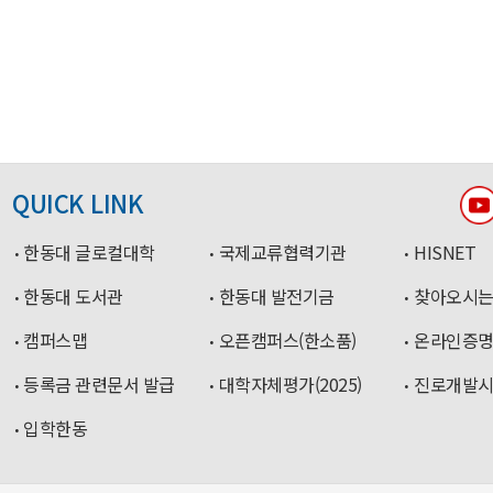
QUICK LINK
한동대 글로컬대학
국제교류협력기관
HISNET
한동대 도서관
한동대 발전기금
찾아오시는
캠퍼스맵
오픈캠퍼스(한소품)
온라인증
등록금 관련문서 발급
대학자체평가(2025)
진로개발
입학한동