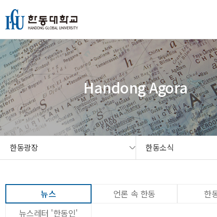
본문 콘텐츠 바로가기
메인메뉴 바로가기
서브메뉴 바로가기
퀵메뉴 바로가기
Handong Agora
한동광장
한동소식
뉴스
언론 속 한동
한동
뉴스레터 '한동인'