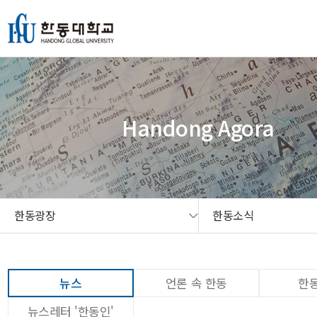
본문 콘텐츠 바로가기
메인메뉴 바로가기
서브메뉴 바로가기
퀵메뉴 바로가기
Handong Agora
한동광장
한동소식
뉴스
언론 속 한동
한동
뉴스레터 '한동인'