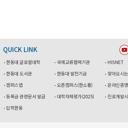
QUICK LINK
한동대 글로컬대학
국제교류협력기관
HISNET
한동대 도서관
한동대 발전기금
찾아오시는
캠퍼스맵
오픈캠퍼스(한소품)
온라인증
등록금 관련문서 발급
대학자체평가(2025)
진로개발
입학한동