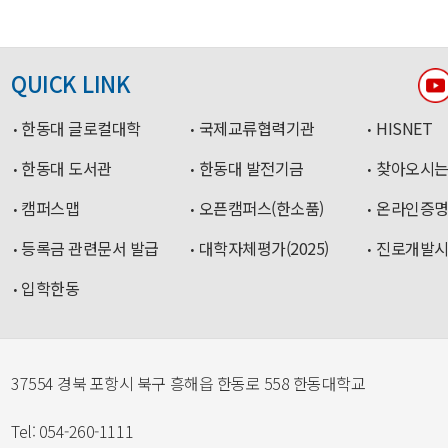
QUICK LINK
한동대 글로컬대학
국제교류협력기관
HISNET
한동대 도서관
한동대 발전기금
찾아오시는
캠퍼스맵
오픈캠퍼스(한소품)
온라인증
등록금 관련문서 발급
대학자체평가(2025)
진로개발
입학한동
37554 경북 포항시 북구 흥해읍 한동로 558 한동대학교
Tel: 054-260-1111