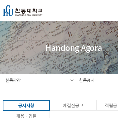
본문 콘텐츠 바로가기
메인메뉴 바로가기
서브메뉴 바로가기
퀵메뉴 바로가기
Handong Agora
한동광장
한동공지
공지사항
예결산공고
적립금
채용ㆍ입찰