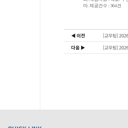
마. 제공건수 : 364건
◀ 이전
[교무팀] 2
다음 ▶
[교무팀] 20