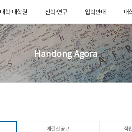
본문 콘텐츠 바로가기
메인메뉴 바로가기
서브메뉴 바로가기
퀵메뉴 바로가기
대학·대학원
산학·연구
입학안내
대
Handong Agora
예결산공고
적