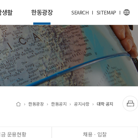
학생활
한동광장
SEARCH
I
SITEMAP
I
한동광장
한동공지
공지사항
대학 공지
립금 운용현황
채용ㆍ입찰