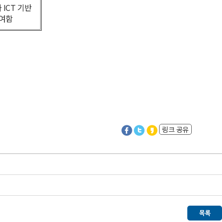
ICT 기반
기여함
링크 공유