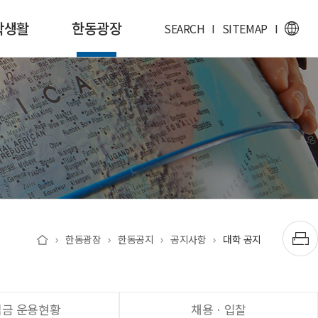
학생활
한동광장
SEARCH
I
SITEMAP
I
한동광장
한동공지
공지사항
대학 공지
립금 운용현황
채용ㆍ입찰