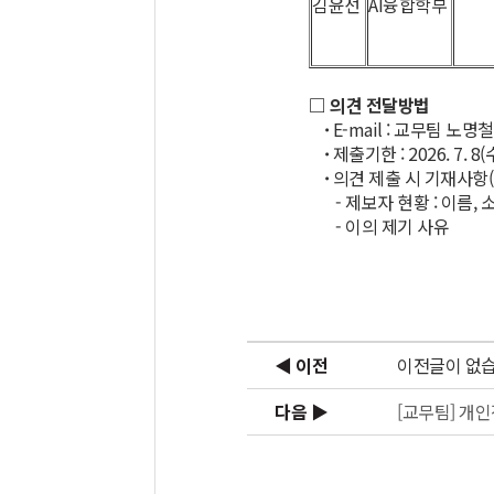
김윤선
AI융합학부
□ 의견 전달방법
·
E-mail : 교무팀 노명철
·
제출기한 : 2026. 7. 8(수
·
의견 제출 시 기재사항
- 제보자 현황 : 이름, 
- 이의 제기 사유
◀ 이전
이전글이 없습
다음 ▶
[교무팀] 개