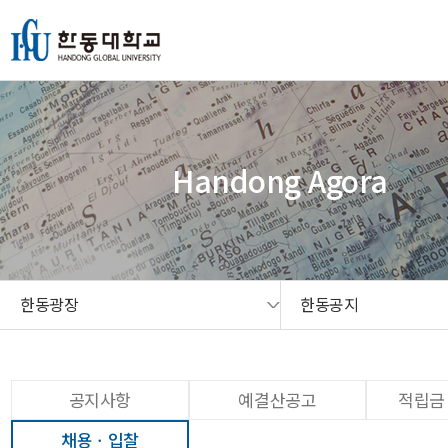
본문 콘텐츠 바로가기
메인메뉴 바로가기
서브메뉴 바로가기
퀵메뉴 바로가기
Handong Agora
한동광장
한동공지
공지사항
예결산공고
적립금
채용ㆍ입찰