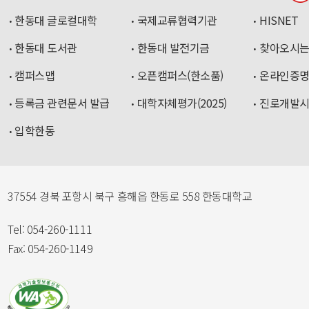
한동대 글로컬대학
국제교류협력기관
HISNET
한동대 도서관
한동대 발전기금
찾아오시는
캠퍼스맵
오픈캠퍼스(한소품)
온라인증
등록금 관련문서 발급
대학자체평가(2025)
진로개발
입학한동
37554 경북 포항시 북구 흥해읍 한동로 558 한동대학교
Tel: 054-260-1111
Fax: 054-260-1149