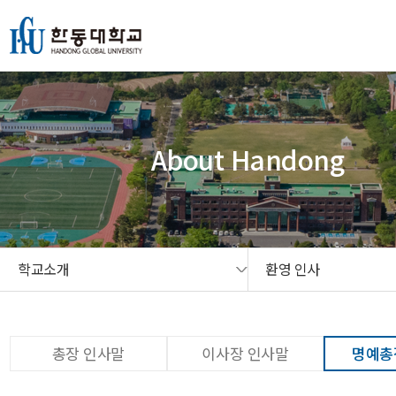
본문 콘텐츠 바로가기
메인메뉴 바로가기
서브메뉴 바로가기
퀵메뉴 바로가기
About Handong
학교소개
환영 인사
총장 인사말
이사장 인사말
명예총