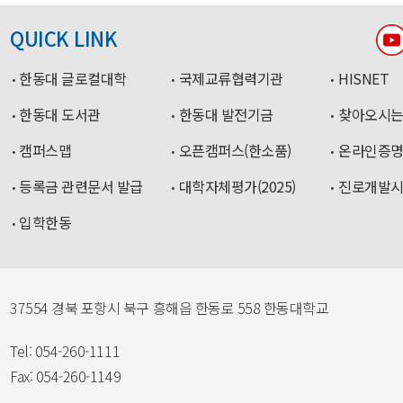
QUICK LINK
한동대 글로컬대학
국제교류협력기관
HISNET
한동대 도서관
한동대 발전기금
찾아오시는
캠퍼스맵
오픈캠퍼스(한소품)
온라인증
등록금 관련문서 발급
대학자체평가(2025)
진로개발
입학한동
37554 경북 포항시 북구 흥해읍 한동로 558 한동대학교
Tel: 054-260-1111
Fax: 054-260-1149