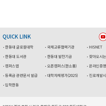
QUICK LINK
한동대 글로컬대학
국제교류협력기관
HISNET
한동대 도서관
한동대 발전기금
찾아오시는
캠퍼스맵
오픈캠퍼스(한소품)
온라인증
등록금 관련문서 발급
대학자체평가(2025)
진로개발
입학한동