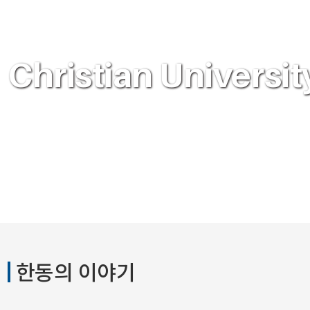
Why not change t
Public Reading of
World?
Christian
Global
Scripture
University
Universit
한동의 이야기