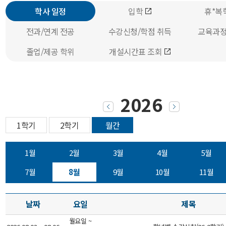
학사 일정
입학
휴*복
전과/연계 전공
수강신청/학점 취득
교육과정
졸업/제공 학위
개설시간표 조회
2026
1학기
2학기
월간
1월
2월
3월
4월
5월
7월
8월
9월
10월
11월
날짜
요일
제목
월요일 ~