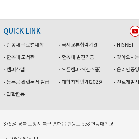
QUICK LINK
한동대 글로컬대학
국제교류협력기관
HISNET
한동대 도서관
한동대 발전기금
찾아오시는
캠퍼스맵
오픈캠퍼스(한소품)
온라인증
등록금 관련문서 발급
대학자체평가(2025)
진로개발
입학한동
37554 경북 포항시 북구 흥해읍 한동로 558 한동대학교
Tel: 054-260-1111