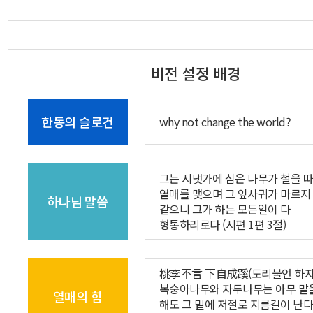
비전 설정 배경
한동의 슬로건
why not change the world?
그는 시냇가에 심은 나무가 철을 
열매를 맺으며 그 잎사귀가 마르지
하나님 말씀
같으니 그가 하는 모든일이 다
형통하리로다 (시편 1편 3절)
桃李不言 下自成蹊(도리불언 하자
복숭아나무와 자두나무는 아무 말
열매의 힘
해도 그 밑에 저절로 지름길이 난다.