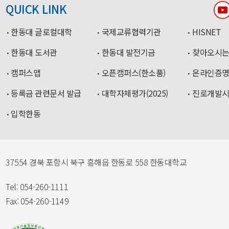
QUICK LINK
한동대 글로컬대학
국제교류협력기관
HISNET
한동대 도서관
한동대 발전기금
찾아오시는
캠퍼스맵
오픈캠퍼스(한소품)
온라인증
등록금 관련문서 발급
대학자체평가(2025)
진로개발
입학한동
37554 경북 포항시 북구 흥해읍 한동로 558 한동대학교
Tel: 054-260-1111
Fax: 054-260-1149