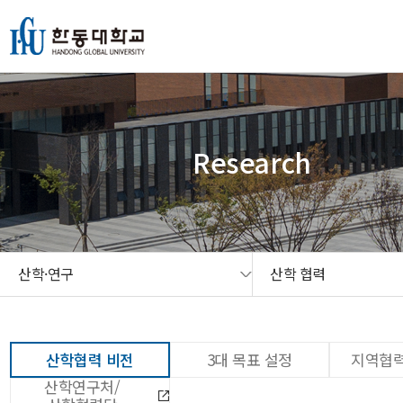
본문 콘텐츠 바로가기
메인메뉴 바로가기
서브메뉴 바로가기
퀵메뉴 바로가기
Research
산학·연구
산학 협력
산학협력 비전
3대 목표 설정
지역협력
산학연구처/