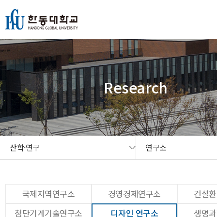
본문 콘텐츠 바로가기
메인메뉴 바로가기
서브메뉴 바로가기
퀵메뉴 바로가기
Research
산학·연구
연구소
국제지역연구소
경영경제연구소
건설환
첨단기계기술연구소
디자인 연구소
생명과