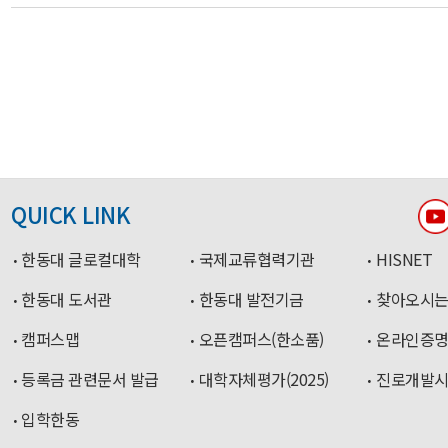
QUICK LINK
한동대 글로컬대학
국제교류협력기관
HISNET
한동대 도서관
한동대 발전기금
찾아오시는
캠퍼스맵
오픈캠퍼스(한소품)
온라인증
등록금 관련문서 발급
대학자체평가(2025)
진로개발
입학한동