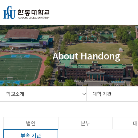
본문 콘텐츠 바로가기
메인메뉴 바로가기
서브메뉴 바로가기
퀵메뉴 바로가기
About Handong
학교소개
대학 기관
법인
본부
대
부속 기관