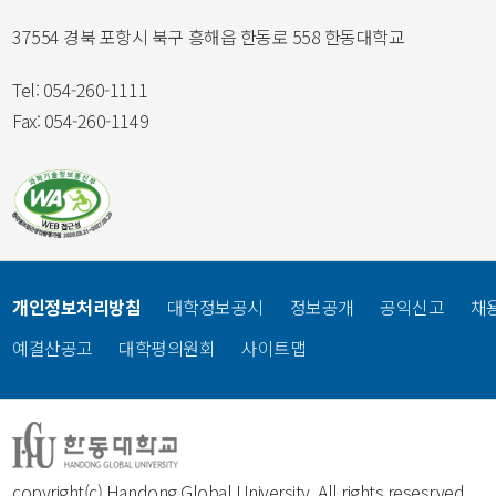
37554 경북 포항시 북구 흥해읍 한동로 558 한동대학교
Tel: 054-260-1111
Fax: 054-260-1149
개인정보처리방침
대학정보공시
정보공개
공익신고
채
예결산공고
대학평의원회
사이트맵
copyright(c) Handong Global University. All rights resesrved