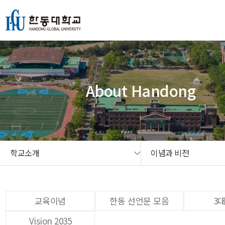
본문 콘텐츠 바로가기
메인메뉴 바로가기
서브메뉴 바로가기
퀵메뉴 바로가기
About Handong
학교소개
이념과 비전
교육이념
한동 선언문 모음
3
Vision 2035