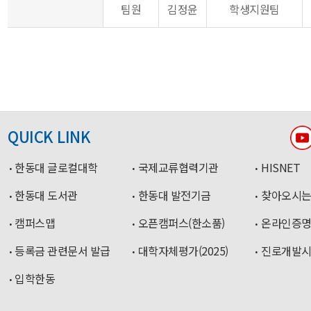
팀원
김정윤
학생지원팀
QUICK LINK
한동대 글로컬대학
국제교류협력기관
HISNET
한동대 도서관
한동대 발전기금
찾아오시는
캠퍼스맵
오픈캠퍼스(한소품)
온라인증
등록금 관련문서 발급
대학자체평가(2025)
진로개발
입학한동