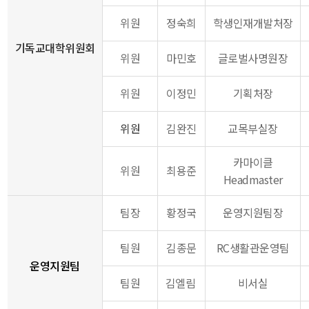
위원
정숙희
학생인재개발처장
기독교대학위원회
위원
마민호
글로벌사명원장
위원
이정민
기획처장
위원
김완진
교목부실장
카마이클
위원
최용준
Headmaster
팀장
황정국
운영지원팀장
팀원
김종문
RC생활관운영팀
운영지원팀
팀원
김엘림
비서실