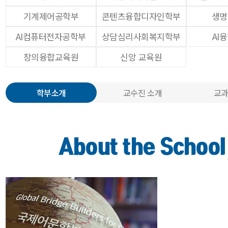
기계제어공학부
콘텐츠융합디자인학부
생명
AI컴퓨터전자공학부
상담심리사회복지학부
AI
창의융합교육원
신앙 교육원
학부소개
교수진 소개
교과
About the School