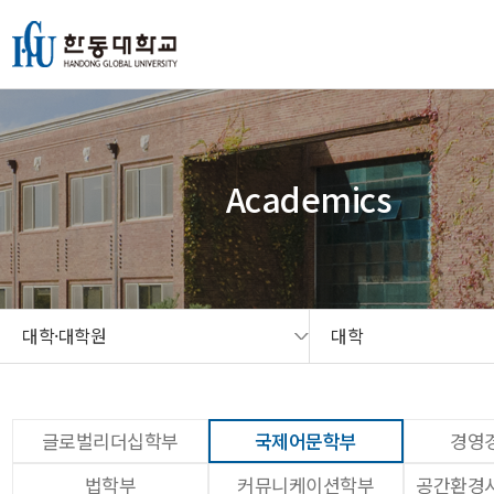
본문 콘텐츠 바로가기
메인메뉴 바로가기
서브메뉴 바로가기
퀵메뉴 바로가기
Academics
대학·대학원
대학
글로벌리더십학부
국제어문학부
경영
법학부
커뮤니케이션학부
공간환경