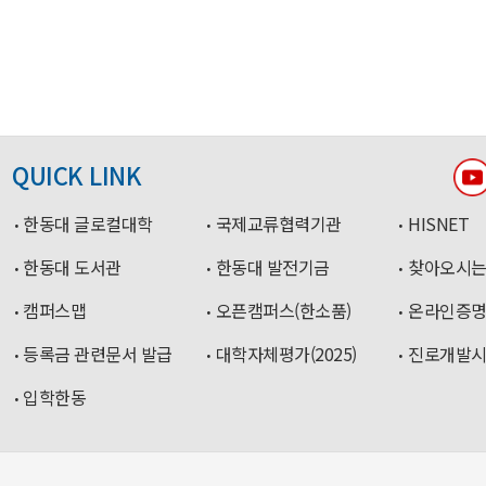
QUICK LINK
한동대 글로컬대학
국제교류협력기관
HISNET
한동대 도서관
한동대 발전기금
찾아오시는
캠퍼스맵
오픈캠퍼스(한소품)
온라인증
등록금 관련문서 발급
대학자체평가(2025)
진로개발
입학한동