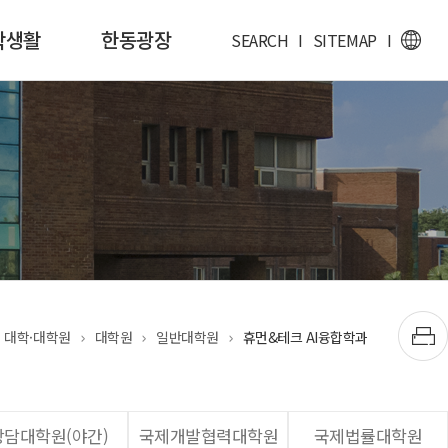
학생활
한동광장
SEARCH
I
SITEMAP
I
대학·대학원
대학원
일반대학원
휴먼&테크 AI융합학과
상담대학원(야간)
국제개발협력대학원
국제법률대학원