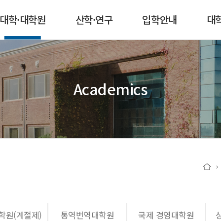
본문 콘텐츠 바로가기
메인메뉴 바로가기
서브메뉴 바로가기
퀵메뉴 바로가기
대학·대학원
산학·연구
입학안내
대
Academics
학원(계절제)
통역번역대학원
국제 경영대학원