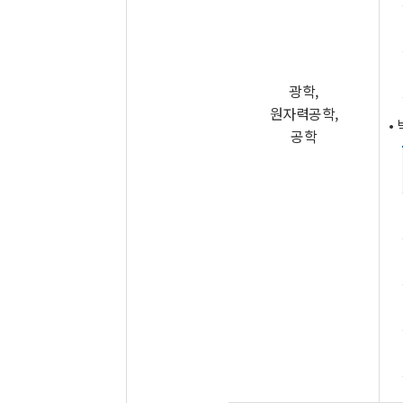
광학,
원자력공학,
•
공학