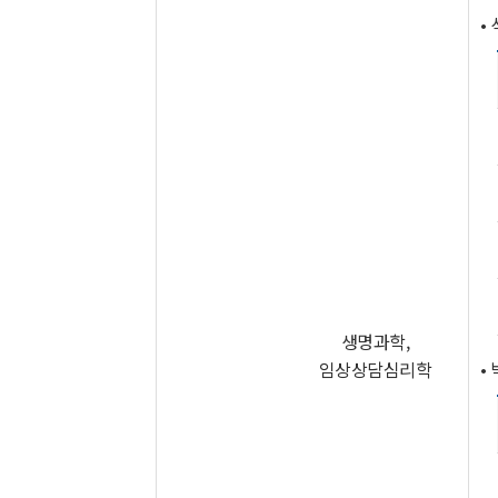
•
생명과학,
임상상담심리학
•