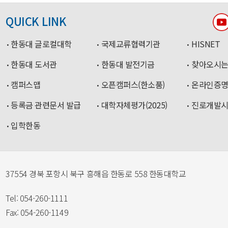
QUICK LINK
한동대 글로컬대학
국제교류협력기관
HISNET
한동대 도서관
한동대 발전기금
찾아오시는
캠퍼스맵
오픈캠퍼스(한소품)
온라인증
등록금 관련문서 발급
대학자체평가(2025)
진로개발
입학한동
37554 경북 포항시 북구 흥해읍 한동로 558 한동대학교
Tel: 054-260-1111
Fax: 054-260-1149