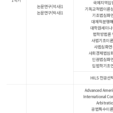
1학기
국제지역입
논문연구(석사)1
기독교적법이론
논문연구(박사)1
기초법심화연
대체적분쟁
대학원세미나
법학방법론 
사법기초이
사법심화연
사회경제법심
인권법심화연
입법학기초연
HILS 전공
Advanced Amer
International C
Arbitrati
공법특수이