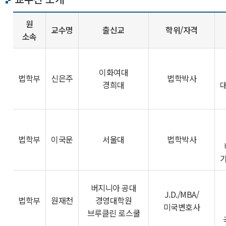
원
교수명
출신교
학위/자격
소속
이화여대
법학부
신은주
법학박사
경희대
법학부
이국운
서울대
법학박사
버지니아 공대
J.D./MBA/
법학부
원재천
경영대학원
미국변호사
브루클린 로스쿨