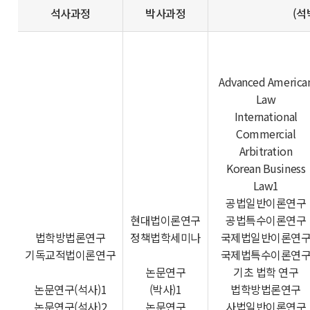
석사과정
박사과정
(석
Advanced America
Law
International
Commercial
Arbitration
Korean Business
Law1
공법일반이론연구
현대법이론연구
공법특수이론연구
법학방법론연구
정책법학세미나
국제법일반이론연
기독교적법이론연구
국제법특수이론연
논문연구
기초 법학 연구
논문연구(석사)1
(박사)1
법학방법론연구
논문연구(석사)2
논문연구
사법일반이론연구