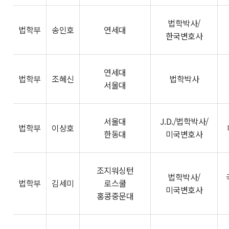
법학박사/
법학부
송인호
연세대
한국변호사
연세대
법학부
조혜신
법학박사
서울대
서울대
J.D./법학박사/
법학부
이상호
한동대
미국변호사
조지워싱턴
법학박사/
법학부
김세미
로스쿨
미국변호사
홍콩중문대