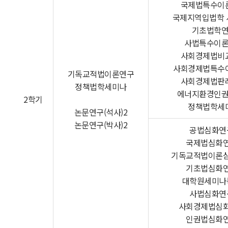
국제법특수이
국제지역입법학 
기초법학
사법특수이
사회경제법비
사회경제법특수
기독교적법이론연구
사회경제법판
정책법학세미나
에너지환경인
2학기
정책법학세
논문연구(석사)2
논문연구(박사)2
공법심화연
국제법심화연
기독교적법이론
기초법심화연
대학원세미나
사법심화연
사회경제법심
인권법심화연