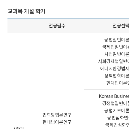
교과목 개설 학기
전공필수
전공선
공법일반이
국제법일반이
사법일반이
사회경제법일반
에너지환경법
정책법학이
현대법이론
Korean Busine
경쟁법일반이
공법기초이
법학방법론연구
공법심화연
현대법이론연구
국제법심화연